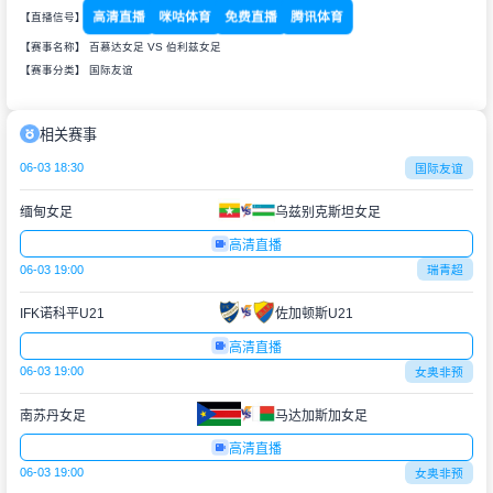
高清直播
咪咕体育
免费直播
腾讯体育
【直播信号】
【赛事名称】 百慕达女足 VS 伯利兹女足
【赛事分类】
国际友谊
相关赛事
06-03 18:30
国际友谊
缅甸女足
乌兹别克斯坦女足
高清直播
06-03 19:00
瑞青超
IFK诺科平U21
佐加顿斯U21
高清直播
06-03 19:00
女奥非预
南苏丹女足
马达加斯加女足
高清直播
06-03 19:00
女奥非预