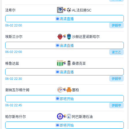
法希尔
AL法拉赫SC
高清直播
06-02 22:00
伊朗甲
埃斯兰沙尔
沙赫达里诺斯哈尔
高清直播
06-02 22:00
波兰乙
格鲁达兹
桑德克亚
高清直播
06-02 22:30
伊朗甲
谢纳瓦尔格什姆
塞柏
即将开始
06-02 22:45
伊朗甲
帕尔斯布什尔
阿巴斯港石油
即将开始