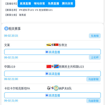
高清直播
咪咕体育
免费直播
腾讯体育
【直播信号】
【赛事名称】 IFK诺科平U21 VS 佐加顿斯U21
【赛事分类】
瑞青超
相关赛事
06-02 20:15
东南锦
文莱
东帝汶
高清直播
06-02 21:00
土伦杯
中国U19
刚果民主共和国U23
高清直播
06-02 21:00
乌兹职联
卡拉卡尔帕克斯坦FA
纳萨夫B队
高清直播
06-02 21:00
乌兹职联