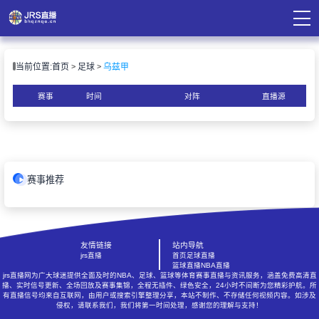
页
当前位置:
首页
足球
乌兹甲
直播
直播
赛事
时间
对阵
直播源
录像
资讯
赛事推荐
友情链接
站内导航
jrs直播
首页
足球直播
篮球直播
NBA直播
jrs直播网为广大球迷提供全面及时的NBA、足球、篮球等体育赛事直播与资讯服务，涵盖免费高清直
播、实时信号更新、全场回放及赛事集锦，全程无插件、绿色安全，24小时不间断为您精彩护航。所
有直播信号均来自互联网，由用户或搜索引擎整理分享，本站不制作、不存储任何视频内容。如涉及
侵权，请联系我们，我们将第一时间处理，感谢您的理解与支持！