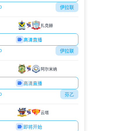
0
伊拉联
扎克赫
高清直播
0
伊拉联
阿尔米纳
高清直播
0
芬乙
云塔
即将开始