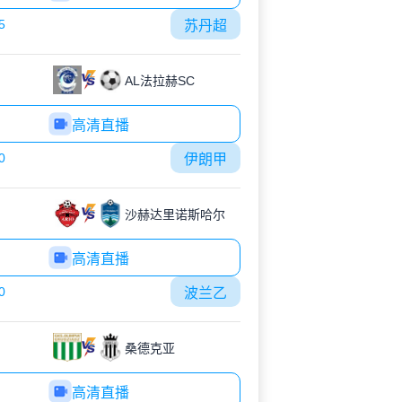
5
苏丹超
AL法拉赫SC
高清直播
0
伊朗甲
沙赫达里诺斯哈尔
高清直播
0
波兰乙
桑德克亚
高清直播