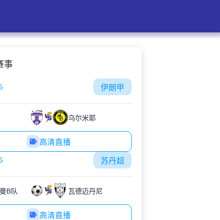
赛事
5
伊朗甲
乌尔米耶
高清直播
5
苏丹超
曼B队
瓦德迈丹尼
高清直播