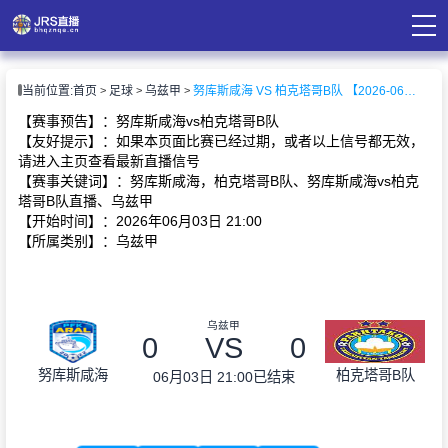
页
当前位置:
首页
足球
乌兹甲
努库斯咸海 VS 柏克塔哥B队 【2026-06-03 21:00:00】
直播
直播
【赛事预告】：努库斯咸海vs柏克塔哥B队
录像
【友好提示】：如果本页面比赛已经过期，或者以上信号都无效，
资讯
请进入主页查看最新直播信号
【赛事关键词】：努库斯咸海，柏克塔哥B队、努库斯咸海vs柏克
塔哥B队直播、乌兹甲
【开始时间】：2026年06月03日 21:00
【所属类别】：乌兹甲
乌兹甲
0
VS
0
努库斯咸海
柏克塔哥B队
06月03日 21:00
已结束