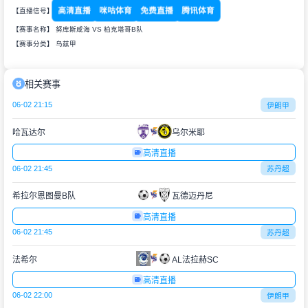
高清直播
咪咕体育
免费直播
腾讯体育
【直播信号】
【赛事名称】 努库斯咸海 VS 柏克塔哥B队
【赛事分类】
乌兹甲
相关赛事
06-02 21:15
伊朗甲
哈瓦达尔
乌尔米耶
高清直播
06-02 21:45
苏丹超
希拉尔恩图曼B队
瓦德迈丹尼
高清直播
06-02 21:45
苏丹超
法希尔
AL法拉赫SC
高清直播
06-02 22:00
伊朗甲