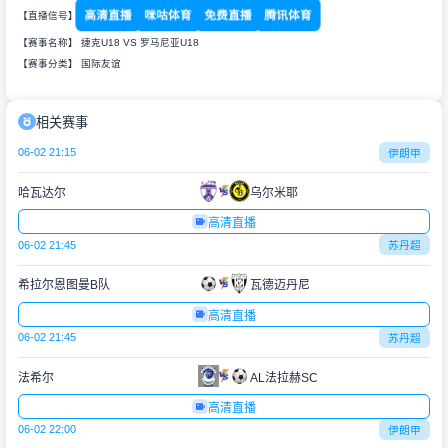
高清直播
咪咕体育
免费直播
腾讯体育
【直播信号】
【赛事名称】 捷克U18 VS 罗马尼亚U18
【赛事分类】
国际友谊
相关赛事
06-02 21:15
伊朗甲
哈瓦达尔
乌尔米耶
高清直播
06-02 21:45
苏丹超
希拉尔恩图曼B队
瓦德迈丹尼
高清直播
06-02 21:45
苏丹超
法希尔
AL法拉赫SC
高清直播
06-02 22:00
伊朗甲