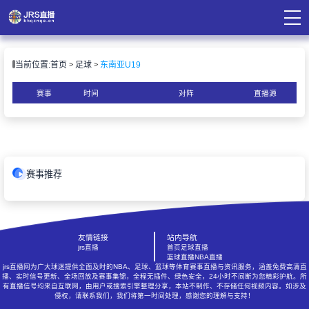
页
当前位置:
首页
足球
东南亚U19
直播
直播
赛事
时间
对阵
直播源
录像
资讯
赛事推荐
友情链接
站内导航
jrs直播
首页
足球直播
篮球直播
NBA直播
jrs直播网为广大球迷提供全面及时的NBA、足球、篮球等体育赛事直播与资讯服务，涵盖免费高清直
播、实时信号更新、全场回放及赛事集锦，全程无插件、绿色安全，24小时不间断为您精彩护航。所
有直播信号均来自互联网，由用户或搜索引擎整理分享，本站不制作、不存储任何视频内容。如涉及
侵权，请联系我们，我们将第一时间处理，感谢您的理解与支持！