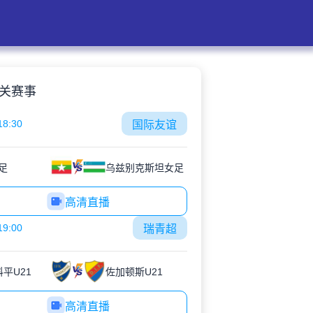
关赛事
18:30
国际友谊
足
乌兹别克斯坦女足
高清直播
19:00
瑞青超
科平U21
佐加顿斯U21
高清直播