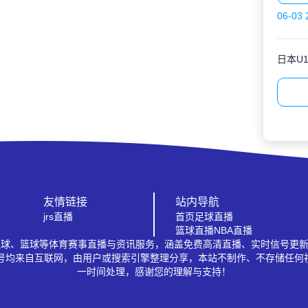
06-03 
日本U1
友情链接
站内导航
jrs直播
首页
足球直播
篮球直播
NBA直播
A、足球、篮球等体育赛事直播与资讯服务，涵盖免费高清直播、实时信号更
信号均来自互联网，由用户或搜索引擎整理分享，本站不制作、不存储任何
一时间处理，感谢您的理解与支持！