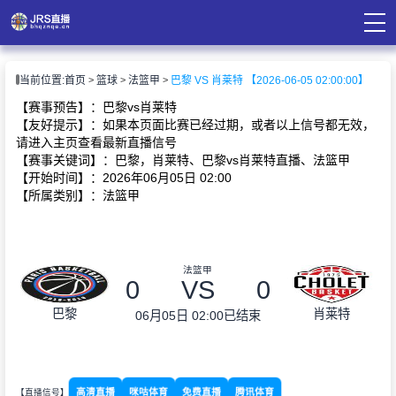
页
当前位置:
首页
篮球
法篮甲
巴黎 VS 肖莱特 【2026-06-05 02:00:00】
直播
直播
【赛事预告】：巴黎vs肖莱特
录像
【友好提示】：如果本页面比赛已经过期，或者以上信号都无效，
资讯
请进入主页查看最新直播信号
【赛事关键词】：巴黎，肖莱特、巴黎vs肖莱特直播、法篮甲
【开始时间】：2026年06月05日 02:00
【所属类别】：法篮甲
法篮甲
0
VS
0
巴黎
肖莱特
06月05日 02:00
已结束
高清直播
咪咕体育
免费直播
腾讯体育
【直播信号】