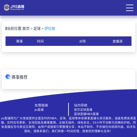
页
当前位置:
首页
足球
伊拉联
直播
直播
赛事
时间
对阵
直播源
录像
资讯
赛事推荐
友情链接
站内导航
jrs直播
首页
足球直播
篮球直播
NBA直播
jrs直播网为广大球迷提供全面及时的NBA、足球、篮球等体育赛事直播与资讯服务，涵盖免费高清直
播、实时信号更新、全场回放及赛事集锦，全程无插件、绿色安全，24小时不间断为您精彩护航。所
有直播信号均来自互联网，由用户或搜索引擎整理分享，本站不制作、不存储任何视频内容。如涉及
侵权，请联系我们，我们将第一时间处理，感谢您的理解与支持！