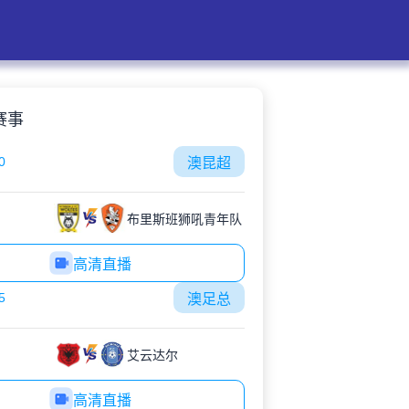
赛事
0
澳昆超
布里斯班狮吼青年队
高清直播
5
澳足总
艾云达尔
高清直播