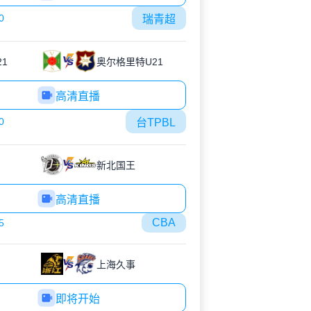
0
瑞青超
1
奥尔格里特U21
高清直播
0
台TPBL
新北国王
高清直播
CBA
5
上海久事
即将开始