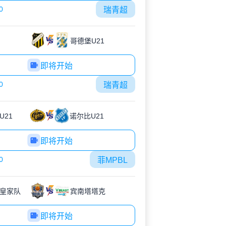
0
瑞青超
哥德堡U21
即将开始
0
瑞青超
U21
诺尔比U21
即将开始
0
菲MPBL
皇家队
宾南塔塔克
即将开始