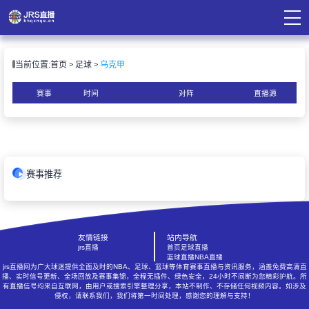
页
当前位置:
首页
足球
乌克甲
直播
直播
赛事
时间
对阵
直播源
录像
资讯
赛事推荐
友情链接
站内导航
jrs直播
首页
足球直播
篮球直播
NBA直播
jrs直播网为广大球迷提供全面及时的NBA、足球、篮球等体育赛事直播与资讯服务，涵盖免费高清直
播、实时信号更新、全场回放及赛事集锦，全程无插件、绿色安全，24小时不间断为您精彩护航。所
有直播信号均来自互联网，由用户或搜索引擎整理分享，本站不制作、不存储任何视频内容。如涉及
侵权，请联系我们，我们将第一时间处理，感谢您的理解与支持！