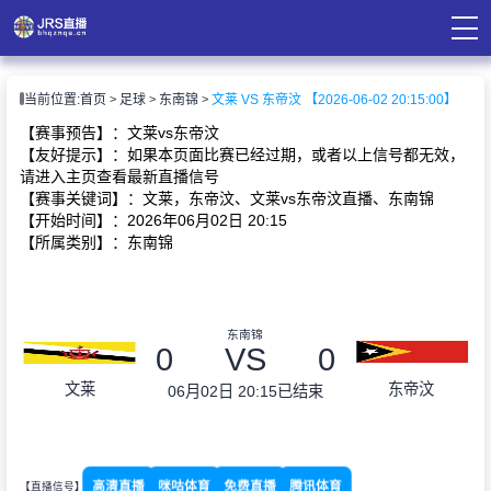
页
当前位置:
首页
足球
东南锦
文莱 VS 东帝汶 【2026-06-02 20:15:00】
直播
直播
【赛事预告】：文莱vs东帝汶
录像
【友好提示】：如果本页面比赛已经过期，或者以上信号都无效，
资讯
请进入主页查看最新直播信号
【赛事关键词】：文莱，东帝汶、文莱vs东帝汶直播、东南锦
【开始时间】：2026年06月02日 20:15
【所属类别】：东南锦
东南锦
0
VS
0
文莱
东帝汶
06月02日 20:15
已结束
高清直播
咪咕体育
免费直播
腾讯体育
【直播信号】