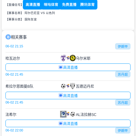
高清直播
咪咕体育
免费直播
腾讯体育
【直播信号】
【赛事名称】 阿尔巴尼亚 VS 以色列
【赛事分类】
国际友谊
相关赛事
06-02 21:15
伊朗甲
哈瓦达尔
乌尔米耶
高清直播
06-02 21:45
苏丹超
希拉尔恩图曼B队
瓦德迈丹尼
高清直播
06-02 21:45
苏丹超
法希尔
AL法拉赫SC
高清直播
06-02 22:00
伊朗甲