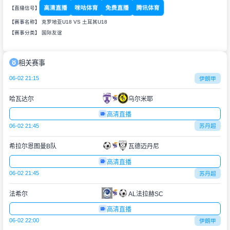
高清直播
咪咕体育
免费直播
腾讯体育
【直播信号】
【赛事名称】 克罗地亚U18 VS 土耳其U18
【赛事分类】
国际友谊
相关赛事
06-02 21:15
伊朗甲
哈瓦达尔
乌尔米耶
高清直播
06-02 21:45
苏丹超
希拉尔恩图曼B队
瓦德迈丹尼
高清直播
06-02 21:45
苏丹超
法希尔
AL法拉赫SC
高清直播
06-02 22:00
伊朗甲