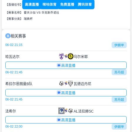
高清直播
咪咕体育
免费直播
腾讯体育
【直播信号】
【赛事名称】 霍夫沙加 VS 华克斯乔诺拉
【赛事分类】
瑞典杯
相关赛事
06-02 21:15
伊朗甲
哈瓦达尔
乌尔米耶
高清直播
06-02 21:45
苏丹超
希拉尔恩图曼B队
瓦德迈丹尼
高清直播
06-02 21:45
苏丹超
法希尔
AL法拉赫SC
高清直播
06-02 22:00
伊朗甲