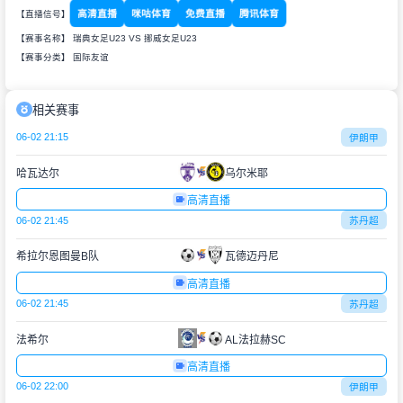
高清直播
咪咕体育
免费直播
腾讯体育
【直播信号】
【赛事名称】 瑞典女足U23 VS 挪威女足U23
【赛事分类】
国际友谊
相关赛事
06-02 21:15
伊朗甲
哈瓦达尔
乌尔米耶
高清直播
06-02 21:45
苏丹超
希拉尔恩图曼B队
瓦德迈丹尼
高清直播
06-02 21:45
苏丹超
法希尔
AL法拉赫SC
高清直播
06-02 22:00
伊朗甲