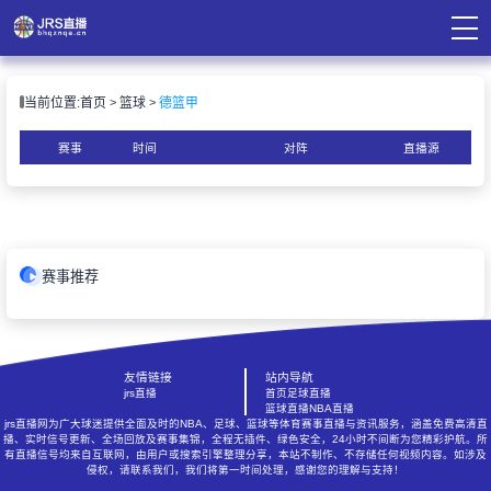
页
当前位置:
首页
篮球
德篮甲
直播
直播
赛事
时间
对阵
直播源
录像
资讯
赛事推荐
友情链接
站内导航
jrs直播
首页
足球直播
篮球直播
NBA直播
jrs直播网为广大球迷提供全面及时的NBA、足球、篮球等体育赛事直播与资讯服务，涵盖免费高清直
播、实时信号更新、全场回放及赛事集锦，全程无插件、绿色安全，24小时不间断为您精彩护航。所
有直播信号均来自互联网，由用户或搜索引擎整理分享，本站不制作、不存储任何视频内容。如涉及
侵权，请联系我们，我们将第一时间处理，感谢您的理解与支持！