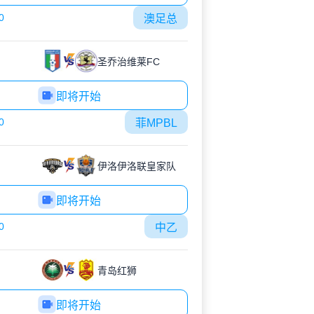
0
澳足总
圣乔治维莱FC
即将开始
0
菲MPBL
伊洛伊洛联皇家队
即将开始
0
中乙
青岛红狮
即将开始