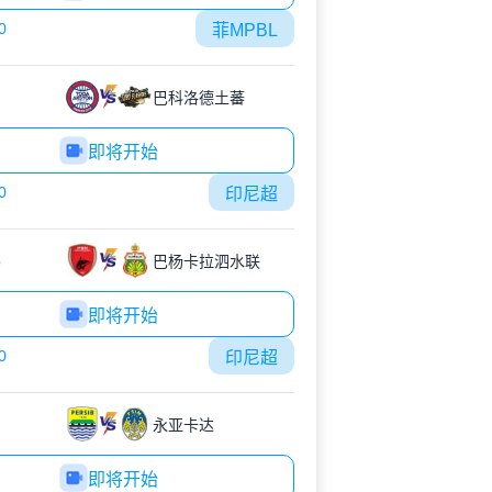
0
菲MPBL
巴科洛德土蕃
即将开始
0
印尼超
锡
巴杨卡拉泗水联
即将开始
0
印尼超
永亚卡达
即将开始