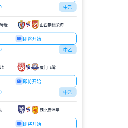
0
中乙
缔缘
山西崇德荣海
即将开始
0
中乙
越
厦门飞鹭
即将开始
0
中乙
队
湖北青年星
即将开始