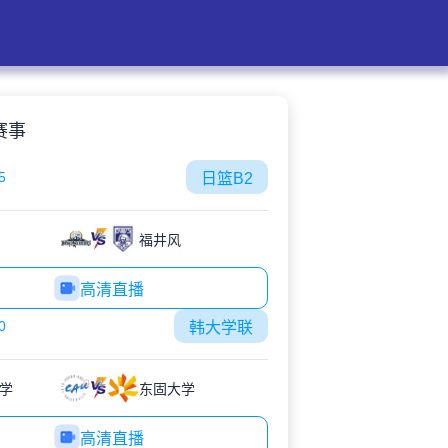
赛事
5
日篮B2
福井风
高清直播
0
韩大学联
学
东固大学
高清直播