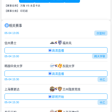
【赛事名称】 万隆 VS 永亚卡达
【赛事分类】
印尼超
相关赛事
05-04 13:05
日篮B2
信州勇士
福井风
高清直播
05-04 15:00
韩大学联
韩国中央大学
东固大学
高清直播
05-04 15:30
中乙
上海赛更达
兰州陇原竞技
即将开始
05-04 15:30
中乙