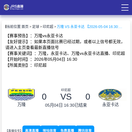
页
当前位置:
首页
足球
印尼超
万隆 VS 永亚卡达 【2026-05-04 16:30:00】
直播
直播
【赛事预告】：万隆vs永亚卡达
录像
【友好提示】：如果本页面比赛已经过期，或者以上信号都无效，
资讯
请进入主页查看最新直播信号
【赛事关键词】：万隆，永亚卡达、万隆vs永亚卡达直播、印尼超
【开始时间】：2026年05月04日 16:30
【所属类别】：印尼超
印尼超
0
VS
0
万隆
永亚卡达
05月04日 16:30
已结束
高清直播
咪咕体育
免费直播
腾讯体育
【直播信号】