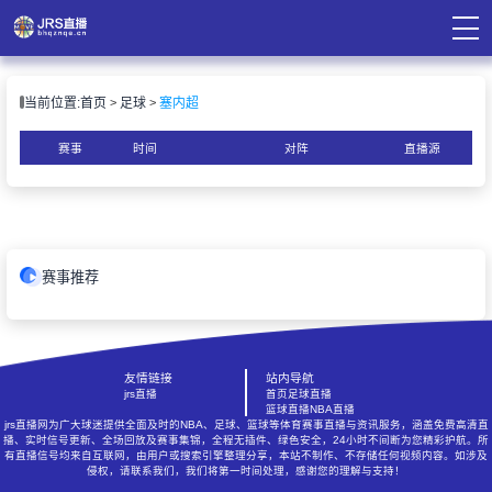
页
当前位置:
首页
足球
塞内超
直播
直播
赛事
时间
对阵
直播源
录像
资讯
赛事推荐
友情链接
站内导航
jrs直播
首页
足球直播
篮球直播
NBA直播
jrs直播网为广大球迷提供全面及时的NBA、足球、篮球等体育赛事直播与资讯服务，涵盖免费高清直
播、实时信号更新、全场回放及赛事集锦，全程无插件、绿色安全，24小时不间断为您精彩护航。所
有直播信号均来自互联网，由用户或搜索引擎整理分享，本站不制作、不存储任何视频内容。如涉及
侵权，请联系我们，我们将第一时间处理，感谢您的理解与支持！