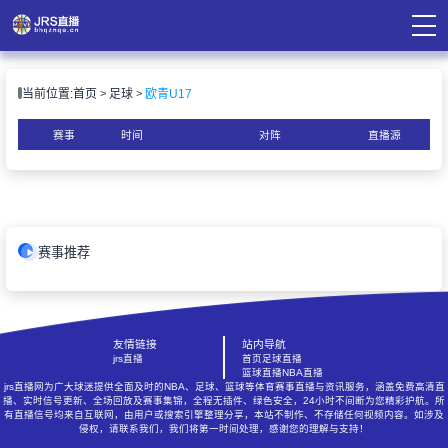
页
当前位置:
首页
足球
欧青U17
直播
直播
赛事
时间
对阵
直播源
录像
资讯
赛事推荐
友情链接
站内导航
jrs直播
首页
足球直播
篮球直播
NBA直播
jrs直播网为广大球迷提供全面及时的NBA、足球、篮球等体育赛事直播与资讯服务，涵盖免费高清直
播、实时信号更新、全场回放及赛事集锦，全程无插件、绿色安全，24小时不间断为您精彩护航。所
有直播信号均来自互联网，由用户或搜索引擎整理分享，本站不制作、不存储任何视频内容。如涉及
侵权，请联系我们，我们将第一时间处理，感谢您的理解与支持！