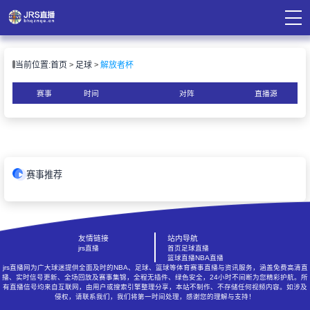
页
当前位置:
首页
足球
解放者杯
直播
直播
赛事
时间
对阵
直播源
录像
资讯
赛事推荐
友情链接
站内导航
jrs直播
首页
足球直播
篮球直播
NBA直播
jrs直播网为广大球迷提供全面及时的NBA、足球、篮球等体育赛事直播与资讯服务，涵盖免费高清直
播、实时信号更新、全场回放及赛事集锦，全程无插件、绿色安全，24小时不间断为您精彩护航。所
有直播信号均来自互联网，由用户或搜索引擎整理分享，本站不制作、不存储任何视频内容。如涉及
侵权，请联系我们，我们将第一时间处理，感谢您的理解与支持！