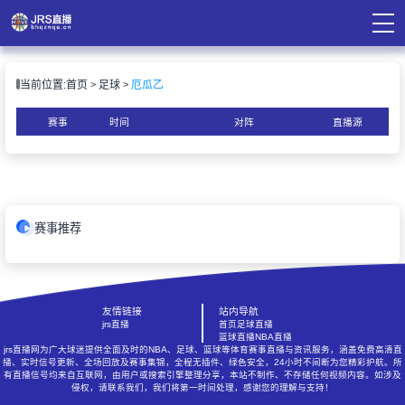
页
当前位置:
首页
足球
厄瓜乙
直播
直播
赛事
时间
对阵
直播源
录像
资讯
赛事推荐
友情链接
站内导航
jrs直播
首页
足球直播
篮球直播
NBA直播
jrs直播网为广大球迷提供全面及时的NBA、足球、篮球等体育赛事直播与资讯服务，涵盖免费高清直
播、实时信号更新、全场回放及赛事集锦，全程无插件、绿色安全，24小时不间断为您精彩护航。所
有直播信号均来自互联网，由用户或搜索引擎整理分享，本站不制作、不存储任何视频内容。如涉及
侵权，请联系我们，我们将第一时间处理，感谢您的理解与支持！