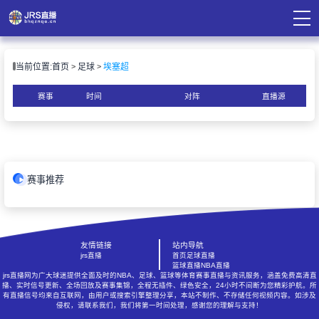
页
当前位置:
首页
足球
埃塞超
直播
直播
赛事
时间
对阵
直播源
录像
资讯
赛事推荐
友情链接
站内导航
jrs直播
首页
足球直播
篮球直播
NBA直播
jrs直播网为广大球迷提供全面及时的NBA、足球、篮球等体育赛事直播与资讯服务，涵盖免费高清直
播、实时信号更新、全场回放及赛事集锦，全程无插件、绿色安全，24小时不间断为您精彩护航。所
有直播信号均来自互联网，由用户或搜索引擎整理分享，本站不制作、不存储任何视频内容。如涉及
侵权，请联系我们，我们将第一时间处理，感谢您的理解与支持！