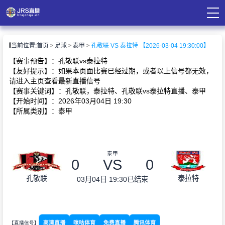
页
当前位置:
首页
足球
泰甲
孔敬联 VS 泰拉特 【2026-03-04 19:30:00】
直播
直播
【赛事预告】：孔敬联vs泰拉特
录像
【友好提示】：如果本页面比赛已经过期，或者以上信号都无效，
资讯
请进入主页查看最新直播信号
【赛事关键词】：孔敬联，泰拉特、孔敬联vs泰拉特直播、泰甲
【开始时间】：2026年03月04日 19:30
【所属类别】：泰甲
泰甲
0
VS
0
孔敬联
泰拉特
03月04日 19:30
已结束
高清直播
咪咕体育
免费直播
腾讯体育
【直播信号】