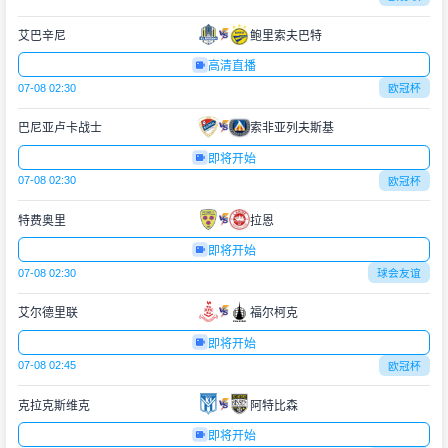
艾巴辛尼
鲍里索夫巴特
高清直播
07-08 02:30
欧冠杯
巴尼亚卢卡战士
索非亚列夫斯基
即将开始
07-08 02:30
欧冠杯
特费奥里
拉恩
即将开始
07-08 02:30
球会友谊
艾尔德里联
福尔柯克
即将开始
07-08 02:45
欧冠杯
克拉克斯维克
阿特比森
即将开始