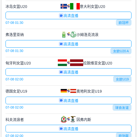
冰岛女篮U20
意大利女篮U20
高清直播
07-08 01:30
欧冠杯
弗洛里亚纳
沙姆洛克流浪
高清直播
07-08 01:30
女欧U20 A
匈牙利女篮U20
拉脱维亚女篮U20
高清直播
07-08 02:00
女欧U19
德国女足U19
奥地利女足U19
高清直播
07-08 02:00
球会友谊
科夫流浪者
因弗内斯
高清直播
07-08 02:00
欧协联