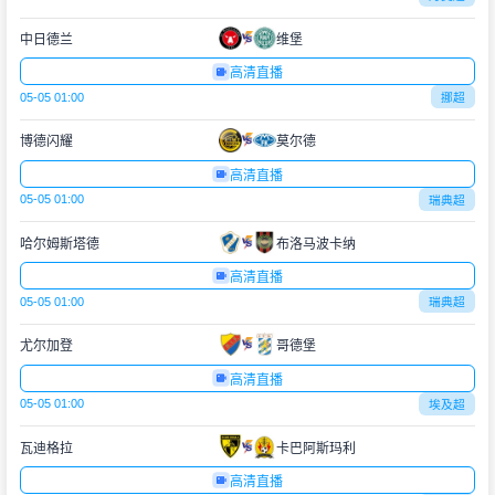
中日德兰
维堡
高清直播
05-05 01:00
挪超
博德闪耀
莫尔德
高清直播
05-05 01:00
瑞典超
哈尔姆斯塔德
布洛马波卡纳
高清直播
05-05 01:00
瑞典超
尤尔加登
哥德堡
高清直播
05-05 01:00
埃及超
瓦迪格拉
卡巴阿斯玛利
高清直播