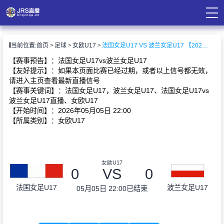
页
当前位置:
首页
足球
女欧U17
法国女足U17 VS 波兰女足U17 【2026-05-05 22:00:00】
直播
直播
【赛事预告】：法国女足U17vs波兰女足U17
录像
【友好提示】：如果本页面比赛已经过期，或者以上信号都无效，
资讯
请进入主页查看最新直播信号
【赛事关键词】：法国女足U17，波兰女足U17、法国女足U17vs
波兰女足U17直播、女欧U17
【开始时间】：2026年05月05日 22:00
【所属类别】：女欧U17
女欧U17
0
VS
0
法国女足U17
波兰女足U17
05月05日 22:00
已结束