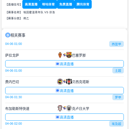
高清直播
咪咕体育
免费直播
腾讯体育
【直播信号】
【赛事名称】 埃因霍温青年队 VS 芬洛
【赛事分类】
荷乙
相关赛事
04-06 01:00
西篮甲
萨拉戈萨
巴塞罗那
高清直播
04-06 01:00
土超
费内巴切
贝西克塔斯
高清直播
04-06 01:30
罗甲
布加勒斯特快速
克卢日大学
高清直播
04-06 02:00
埃及超