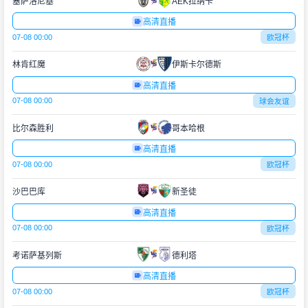
塞萨洛尼基
AEK拉纳卡
高清直播
07-08 00:00
欧冠杯
林肯红魔
伊斯卡尔德斯
高清直播
07-08 00:00
球会友谊
比尔森胜利
哥本哈根
高清直播
07-08 00:00
欧冠杯
沙巴巴库
新圣徒
高清直播
07-08 00:00
欧冠杯
考诺萨基列斯
德利塔
高清直播
07-08 00:00
欧冠杯