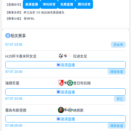
高清直播
咪咕体育
免费直播
腾讯体育
【直播信号】
【赛事名称】 萨兰加尼 VS 帕拉纳克爱国者队
【赛事分类】
菲MPBL
相关赛事
07-07 23:30
芬女甲
HJS阿卡泰米阿女足
拉迪女足
高清直播
07-07 23:30
球会友谊
瑞德尼基
普日布拉姆
高清直播
07-07 23:30
芬乙
雅各布斯塔德
纳佩斯
高清直播
07-08 00:00
球会友谊