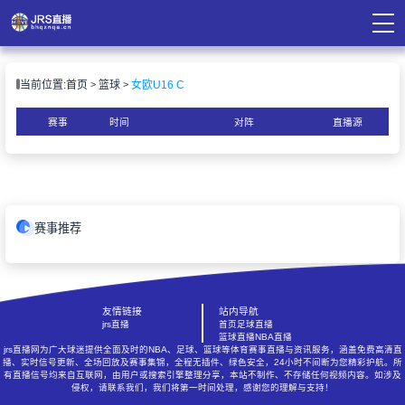
页
当前位置:
首页
篮球
女欧U16 C
直播
直播
赛事
时间
对阵
直播源
录像
资讯
赛事推荐
友情链接
站内导航
jrs直播
首页
足球直播
篮球直播
NBA直播
jrs直播网为广大球迷提供全面及时的NBA、足球、篮球等体育赛事直播与资讯服务，涵盖免费高清直
播、实时信号更新、全场回放及赛事集锦，全程无插件、绿色安全，24小时不间断为您精彩护航。所
有直播信号均来自互联网，由用户或搜索引擎整理分享，本站不制作、不存储任何视频内容。如涉及
侵权，请联系我们，我们将第一时间处理，感谢您的理解与支持！